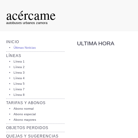
acércame
autobuses urbanos zamora
INICIO
ULTIMA HORA
Últimas Noticias
LÍNEAS
Línea 1
Línea 2
Línea 3
Línea 4
Línea 5
Línea 7
Línea 8
TARIFAS Y ABONOS
Abono normal
Abono especial
Abono mayores
OBJETOS PERDIDOS
QUEJAS Y SUGERENCIAS