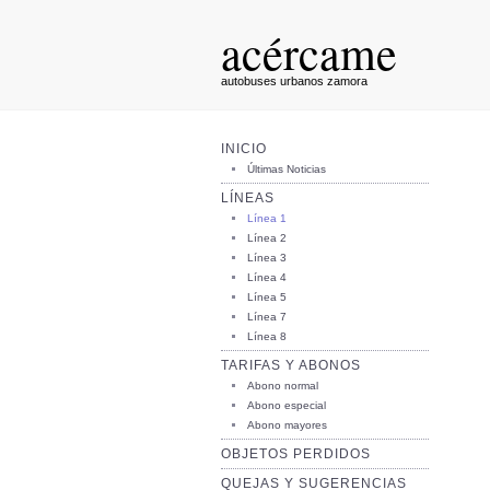
acércame
autobuses urbanos zamora
INICIO
Últimas Noticias
LÍNEAS
Línea 1
Línea 2
Línea 3
Línea 4
Línea 5
Línea 7
Línea 8
TARIFAS Y ABONOS
Abono normal
Abono especial
Abono mayores
OBJETOS PERDIDOS
QUEJAS Y SUGERENCIAS