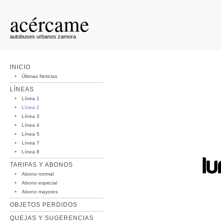
acércame
autobuses urbanos zamora
INICIO
Últimas Noticias
LÍNEAS
Línea 1
Línea 2
Línea 3
Línea 4
Línea 5
Línea 7
Línea 8
TARIFAS Y ABONOS
Abono normal
Abono especial
Abono mayores
OBJETOS PERDIDOS
QUEJAS Y SUGERENCIAS