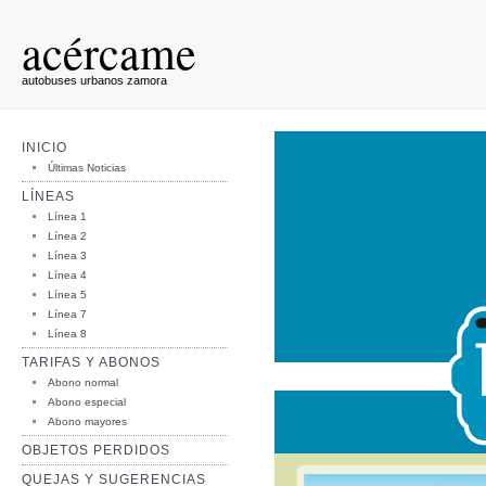
acércame
autobuses urbanos zamora
INICIO
Últimas Noticias
LÍNEAS
Línea 1
Línea 2
Línea 3
Línea 4
Línea 5
Línea 7
Línea 8
TARIFAS Y ABONOS
Abono normal
Abono especial
Abono mayores
OBJETOS PERDIDOS
QUEJAS Y SUGERENCIAS