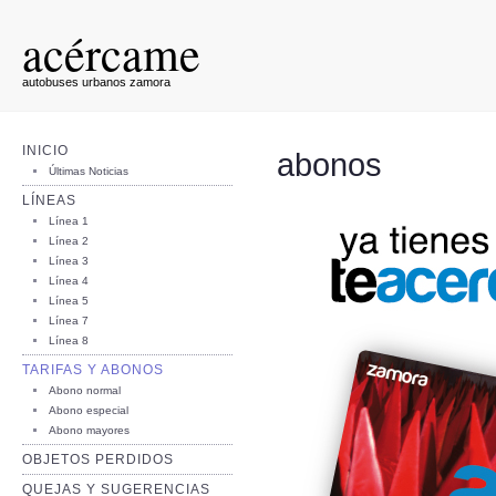
acércame
autobuses urbanos zamora
INICIO
abonos
Últimas Noticias
LÍNEAS
Línea 1
Línea 2
Línea 3
Línea 4
Línea 5
Línea 7
Línea 8
TARIFAS Y ABONOS
Abono normal
Abono especial
Abono mayores
OBJETOS PERDIDOS
QUEJAS Y SUGERENCIAS